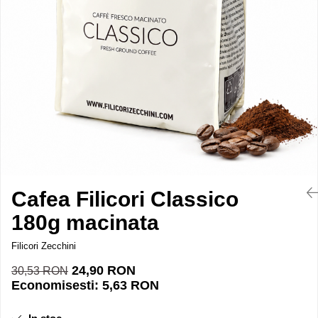
Esoressoare ExpertEquip
ExpertEquip
Gratare Gaz Profesionale
Malaxoare
Masini De Spalat Pahare
Mese Inox
Storcator Automat Citrice
Vitrina Prajituri
Vitrina Rece Panoramica Vita
Cafea Filicori Classico
180g macinata
Filicori Zecchini
24,90 RON
30,53 RON
Economisesti:
5,63
RON