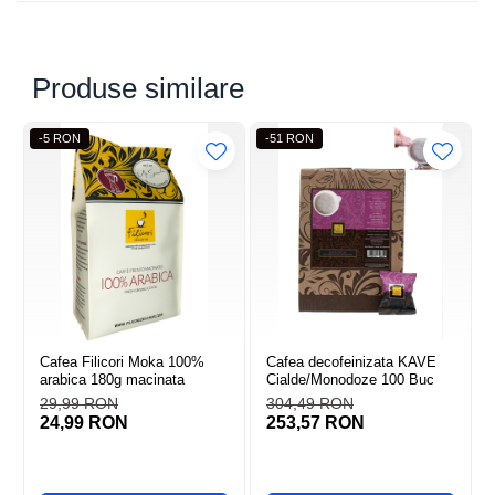
Produse similare
-5 RON
-51 RON
Cafea Filicori Moka 100%
Cafea decofeinizata KAVE
arabica 180g macinata
Cialde/Monodoze 100 Buc
29,99 RON
304,49 RON
24,99 RON
253,57 RON