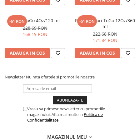
Cuptor Pizza
Esoressoare ExpertEquip
Pahar ToGo 4Oz/120 ml
Pahar Filicori ToGo 12Oz/360
-61 RON
-51 RON
ExpertEquip
ml
228,69 RON
Gratare Gaz Profesionale
222,68 RON
168,19 RON
171,84 RON
Malaxoare
Masini De Spalat Pahare
ADAUGA IN COS
ADAUGA IN COS
Mese Inox
Storcator Automat Citrice
Newsletter
Nu rata ofertele si promotiile noastre
Vitrina Prajituri
Vitrina Rece Panoramica Vita
Vreau sa primesc newsletter cu promotiile
magazinului. Afla mai multe in
Politica de
Confidentialitate
MAGAZINUL MEU