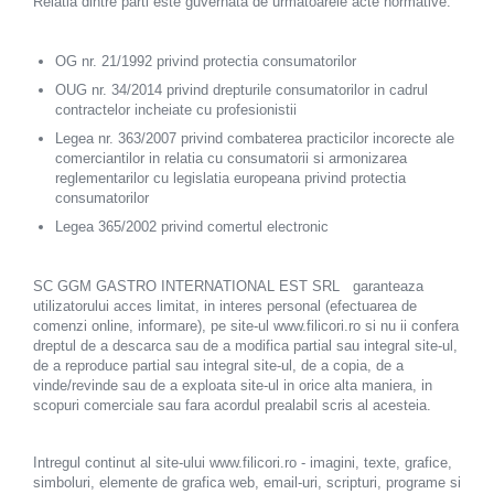
Relatia dintre parti este guvernata de urmatoarele acte normative:
Esoressoare ExpertEquip
ExpertEquip
OG nr. 21/1992 privind protectia consumatorilor
OUG nr. 34/2014 privind drepturile consumatorilor in cadrul
Gratare Gaz Profesionale
contractelor incheiate cu profesionistii
Malaxoare
Legea nr. 363/2007 privind combaterea practicilor incorecte ale
comerciantilor in relatia cu consumatorii si armonizarea
Masini De Spalat Pahare
reglementarilor cu legislatia europeana privind protectia
Mese Inox
consumatorilor
Legea 365/2002 privind comertul electronic
Storcator Automat Citrice
Vitrina Prajituri
SC GGM GASTRO INTERNATIONAL EST SRL garanteaza
Vitrina Rece Panoramica Vita
utilizatorului acces limitat, in interes personal (efectuarea de
comenzi online, informare), pe site-ul www.filicori.ro si nu ii confera
dreptul de a descarca sau de a modifica partial sau integral site-ul,
de a reproduce partial sau integral site-ul, de a copia, de a
vinde/revinde sau de a exploata site-ul in orice alta maniera, in
scopuri comerciale sau fara acordul prealabil scris al acesteia.
Intregul continut al site-ului www.filicori.ro - imagini, texte, grafice,
simboluri, elemente de grafica web, email-uri, scripturi, programe si