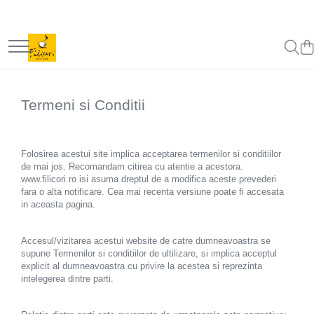
Capsule/Monodoze
Espressoare
Rasnite
Echipamente HoReCa
En-Gros
ATOSA
Capsule Office/Home
Carimali
Carimali
Mese Pizza
Cafea/bax aplicat discount
ABATITOR/Blast Chiller
ExpertEquip
DIP Grinders
Dulap Frigorific
FRIGIDERE
Termeni si Conditii
LaSpaziale
LaSpaziale
Mese Reci Cu Sertare
Quamar
Dulap Frigorific Dublu
Folosirea acestui site implica acceptarea termenilor si conditiilor
Vitrina ingrediente pizza
de mai jos. Recomandam citirea cu atentie a acestora.
Dulap Congelator/FREEZER
www.filicori.ro isi asuma dreptul de a modifica aceste prevederi
fara o alta notificare. Cea mai recenta versiune poate fi accesata
Mese Reci cu Geam
in aceasta pagina.
Mese Congelare
Accesul/vizitarea acestui website de catre dumneavoastra se
Saladeta/Mese Reci Preparare
supune Termenilor si conditiilor de ultilizare, si implica acceptul
Abatitor/Blast Chiller/ Blast Freezer
explicit al dumneavoastra cu privire la acestea si reprezinta
intelegerea dintre parti.
Blender
Cuptor Pizza