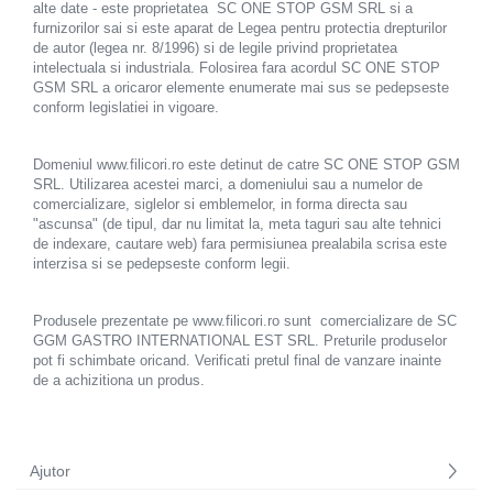
alte date - este proprietatea SC ONE STOP GSM SRL si a
furnizorilor sai si este aparat de Legea pentru protectia drepturilor
de autor (legea nr. 8/1996) si de legile privind proprietatea
intelectuala si industriala. Folosirea fara acordul SC ONE STOP
GSM SRL a oricaror elemente enumerate mai sus se pedepseste
conform legislatiei in vigoare.
Domeniul www.filicori.ro este detinut de catre SC ONE STOP GSM
SRL. Utilizarea acestei marci, a domeniului sau a numelor de
comercializare, siglelor si emblemelor, in forma directa sau
"ascunsa" (de tipul, dar nu limitat la, meta taguri sau alte tehnici
de indexare, cautare web) fara permisiunea prealabila scrisa este
interzisa si se pedepseste conform legii.
Produsele prezentate pe www.filicori.ro sunt comercializare de SC
GGM GASTRO INTERNATIONAL EST SRL. Preturile produselor
pot fi schimbate oricand. Verificati pretul final de vanzare inainte
de a achizitiona un produs.
Ajutor