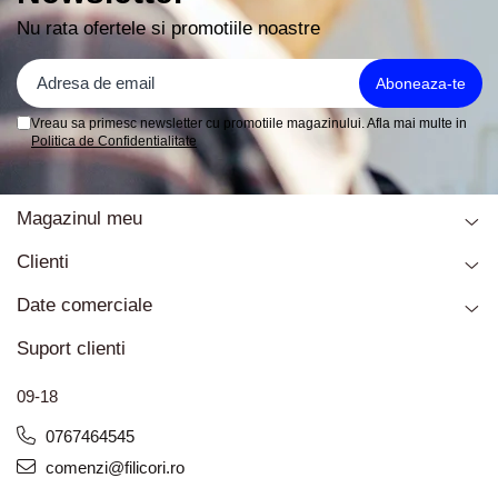
Nu rata ofertele si promotiile noastre
Vreau sa primesc newsletter cu promotiile magazinului. Afla mai multe in
Politica de Confidentialitate
Magazinul meu
Clienti
Date comerciale
Suport clienti
09-18
0767464545
comenzi@filicori.ro