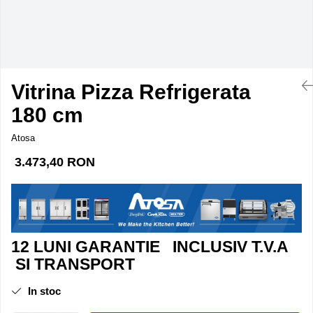
Esoressoare ExpertEquip
ExpertEquip
Gratare Gaz Profesionale
Malaxoare
Vitrina Pizza Refrigerata
Masini De Spalat Pahare
180 cm
Mese Inox
Atosa
Storcator Automat Citrice
3.473,40 RON
Vitrina Prajituri
Vitrina Rece Panoramica Vita
12 LUNI GARANTIE INCLUSIV T.V.A
SI TRANSPORT
In stoc