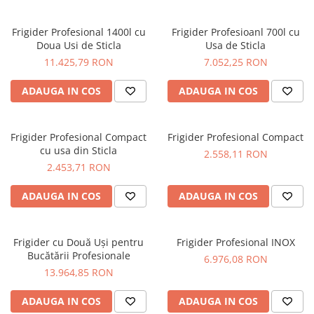
Cuptor Pizza
Esoressoare ExpertEquip
Frigider Profesional 1400l cu
Frigider Profesioanl 700l cu
Doua Usi de Sticla
Usa de Sticla
ExpertEquip
11.425,79 RON
7.052,25 RON
Gratare Gaz Profesionale
ADAUGA IN COS
ADAUGA IN COS
Malaxoare
Masini De Spalat Pahare
Frigider Profesional Compact
Frigider Profesional Compact
Mese Inox
cu usa din Sticla
2.558,11 RON
Storcator Automat Citrice
2.453,71 RON
Vitrina Prajituri
ADAUGA IN COS
ADAUGA IN COS
Vitrina Rece Panoramica Vita
Frigider cu Două Uși pentru
Frigider Profesional INOX
Bucătării Profesionale
6.976,08 RON
13.964,85 RON
ADAUGA IN COS
ADAUGA IN COS