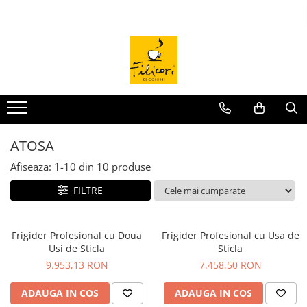
Capsule/Monodoze
Espressoare
Rasnite
Echipamente HoReCa
En-Gros
ATOSA
Capsule Office/Home
Carimali
Carimali
Mese Pizza
Cafea/bax aplicat discount
ABATITOR/Blast Chiller
ExpertEquip
DIP Grinders
Dulap Frigorific
FRIGIDERE
LaSpaziale
LaSpaziale
Mese Reci Cu Sertare
Quamar
Dulap Frigorific Dublu
ATOSA
Vitrina ingrediente pizza
Afiseaza:
1-
10
din
10
produse
Dulap Congelator/FREEZER
FILTRE
Mese Reci cu Geam
Mese Congelare
Frigider Profesional cu Doua
Frigider Profesional cu Usa de
Saladeta/Mese Reci Preparare
Usi de Sticla
Sticla
Abatitor/Blast Chiller/ Blast
9.953,13 RON
7.458,50 RON
Freezer
Blender
ADAUGA IN COS
ADAUGA IN COS