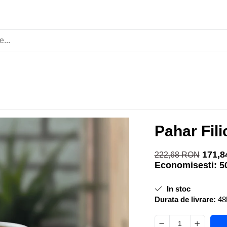
Pahar Fil
171,
222,68 RON
Economisesti:
5
In stoc
Durata de livrare:
48