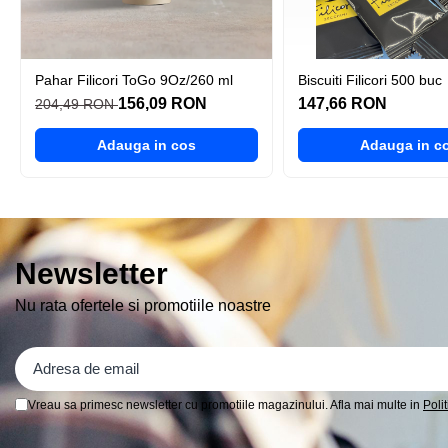
En-Gros
Cafea/bax aplicat discount
ATOSA
Pahar Filicori ToGo 9Oz/260 ml
Biscuiti Filicori 500 buc
ABATITOR/Blast Chiller
156,09 RON
147,66 RON
204,49 RON
FRIGIDERE
Adauga in cos
Adauga in c
Cafea Boabe
Newsletter
Nu rata ofertele si promotiile noastre
Vreau sa primesc newsletter cu promotiile magazinului. Afla mai multe in
Poli