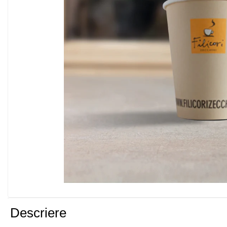
Pahare ToGo
Rasnite
Carimali
DIP Grinders
LaSpaziale
Quamar
Cesti Ceramica
Echipamente HoReCa
Mese Pizza
Dulap Frigorific
Mese Reci Cu Sertare
Dulap Frigorific Dublu
Vitrina ingrediente pizza
Dulap Congelator/FREEZER
Descriere
Mese Reci cu Geam