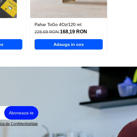
Pahar ToGo 4Oz/120 ml
168,19 RON
228,69 RON
os
Adauga in cos
tica de Confidentialitate