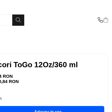
icori ToGo 12Oz/360 ml
84 RON
0,84
RON
h
Adauga in cos