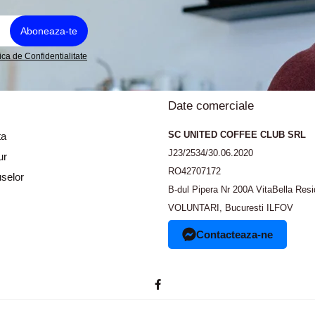
tica de Confidentialitate
Date comerciale
SC UNITED COFFEE CLUB SRL
ta
J23/2534/30.06.2020
ur
RO42707172
selor
B-dul Pipera Nr 200A VitaBella Res
VOLUNTARI, Bucuresti ILFOV
Contacteaza-ne