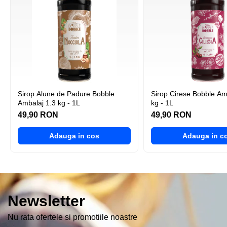
En-Gros
Cafea/bax aplicat discount
ATOSA
ABATITOR/Blast Chiller
FRIGIDERE
Sirop Alune de Padure Bobble
Sirop Cirese Bobble Ambalaj 1.3
Ambalaj 1.3 kg - 1L
kg - 1L
49,90 RON
49,90 RON
Adauga in cos
Adauga in c
Newsletter
Nu rata ofertele si promotiile noastre