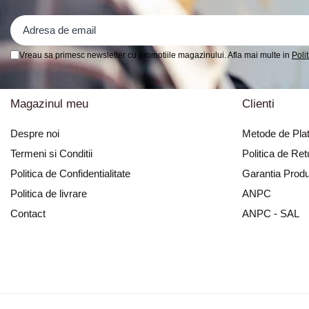
Vreau sa primesc newsletter cu promotiile magazinului. Afla mai multe in
Poli
Magazinul meu
Clienti
Despre noi
Metode de Pla
Termeni si Conditii
Politica de Ret
Politica de Confidentialitate
Garantia Produ
Politica de livrare
ANPC
Contact
ANPC - SAL