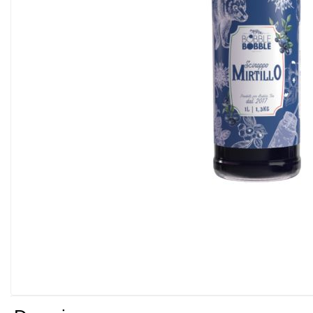
Espressoare SuperAutomate
Pahare ToGo
Rasnite
Carimali
DIP Grinders
LaSpaziale
Quamar
Cesti Ceramica
Echipamente HoReCa
Mese Pizza
Dulap Frigorific
Mese Reci Cu Sertare
Dulap Frigorific Dublu
Vitrina ingrediente pizza
Dulap Congelator/FREEZER