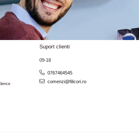
Suport clienti
09-18
0767464545
comenzi@filicori.ro
idence