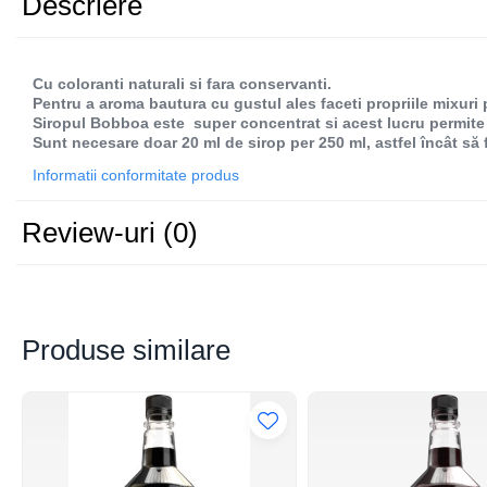
Descriere
Mese Reci cu Geam
Mese Congelare
Saladeta/Mese Reci Preparare
Cu coloranti naturali si fara conservanti.
Pentru a aroma bautura cu gustul ales faceti propriile mixuri 
Abatitor/Blast Chiller/ Blast Freezer
Siropul Bobboa este super concentrat si acest lucru permite 
Sunt necesare doar 20 ml de sirop per 250 ml, astfel încât să
Blender
Informatii conformitate produs
Cuptor Pizza
Esoressoare ExpertEquip
Review-uri
(0)
ExpertEquip
Gratare Gaz Profesionale
Malaxoare
Produse similare
Masini De Spalat Pahare
Mese Inox
Storcator Automat Citrice
Vitrina Prajituri
Vitrina Rece Panoramica Vita