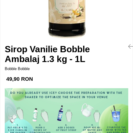
Esoressoare ExpertEquip
ExpertEquip
Gratare Gaz Profesionale
Malaxoare
Masini De Spalat Pahare
Sirop Vanilie Bobble
Mese Inox
Ambalaj 1.3 kg - 1L
Storcator Automat Citrice
Bobble Bobble
Vitrina Prajituri
49,90 RON
Vitrina Rece Panoramica Vita