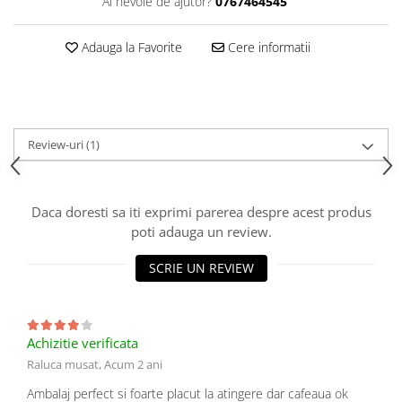
Ai nevoie de ajutor?
0767464545
Adauga la Favorite
Cere informatii
Review-uri
(1)
Daca doresti sa iti exprimi parerea despre acest produs
poti adauga un review.
SCRIE UN REVIEW
Achizitie verificata
Raluca musat,
Acum 2 ani
Ambalaj perfect si foarte placut la atingere dar cafeaua ok