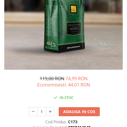
Cuptor Pizza
Esoressoare ExpertEquip
ExpertEquip
Gratare Gaz Profesionale
Malaxoare
Masini De Spalat Pahare
Mese Inox
Storcator Automat Citrice
Vitrina Prajituri
119,00 RON
74,99 RON
Vitrina Rece Panoramica Vita
Economisesti:
44,01
RON
IN STOC
ADAUGA IN COS
Cod Produs:
C173