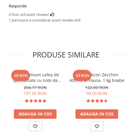
Raspunde
A fost util acest review?
1 persoana a considerat acest review util!
PRODUSE SIMILARE
KAVE Premium cafea de
Cafea Filicori Zecchini
-68 RON
-23 RON
specialitate cu note de
Attimo di Pausa, 1 kg boabe
ciocolata, 1 Kg boabe
264,77 RON
122,00 RON
197,00 RON
99,00 RON
ADAUGA IN COS
ADAUGA IN COS