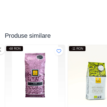
Mese Reci cu Geam
Mese Congelare
Saladeta/Mese Reci Preparare
Abatitor/Blast Chiller/ Blast Freezer
Blender
Produse similare
Cuptor Pizza
Esoressoare ExpertEquip
-68 RON
-11 RON
ExpertEquip
Gratare Gaz Profesionale
Malaxoare
Masini De Spalat Pahare
Mese Inox
Storcator Automat Citrice
Vitrina Prajituri
Vitrina Rece Panoramica Vita