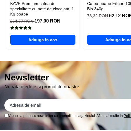
KAVE Premium cafea de
Cafea boabe Filicori 1
En-Gros
specialitate cu note de ciocolata, 1
Bio 340g
Kg boabe
Cafea/bax aplicat discount
62,12 RO
73,32 RON
197,00 RON
264,77 RON
ATOSA
ABATITOR/Blast Chiller
Adauga in cos
Adauga in c
FRIGIDERE
Newsletter
Nu rata ofertele si promotiile noastre
Vreau sa primesc newsletter cu promotiile magazinului. Afla mai multe in
Poli