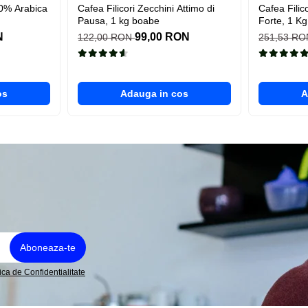
00% Arabica
Cafea Filicori Zecchini Attimo di
Cafea Fili
Pausa, 1 kg boabe
Forte, 1 K
N
99,00 RON
122,00 RON
251,53 R
os
Adauga in cos
A
tica de Confidentialitate