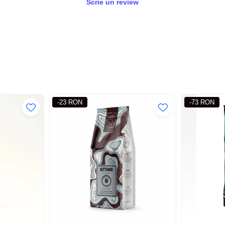
Scrie un review
-23 RON
-73 RON