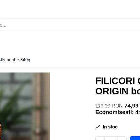
IN boabe 340g
FILICORI
ORIGIN b
74,99
119,00 RON
Economisesti:
4
In stoc